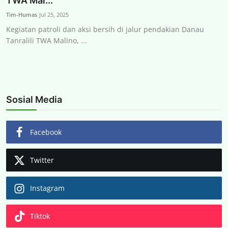
TWA Mal...
Kontak
Tim-Humas
Jul 25, 2025
Kegiatan patroli dan aksi bersih di jalur pendakian Danau
Tanralili TWA Malino, ...
Bahasa Indonesia
Sosial Media
Facebook
Twitter
Instagram
Tiktok