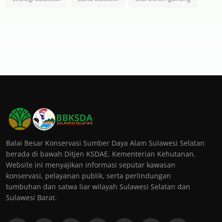
Balai Besar Konservasi Sumber Daya Alam Sulawesi Selatan
berada di bawah Ditjen KSDAE, Kementerian Kehutanan.
Website ini menyajikan informasi seputar kawasan
konservasi, pelayanan publik, serta perlindungan
tumbuhan dan satwa liar wilayah Sulawesi Selatan dan
Sulawesi Barat.