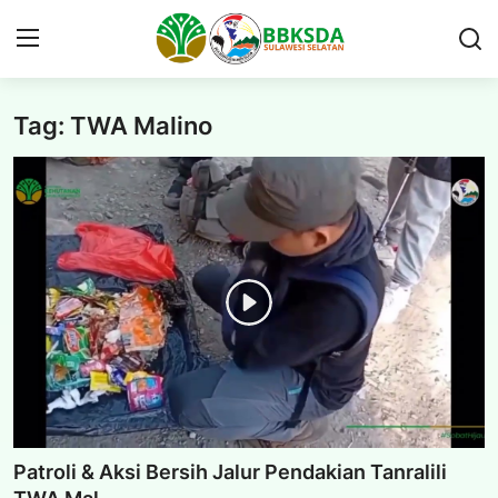
Tag: TWA Malino
Beranda
PROFIL
BERITA BALAI
PUBLIKASI
KAWASAN KONSERVASI
GAMES
PERIZINAN
Patroli & Aksi Bersih Jalur Pendakian Tanralili