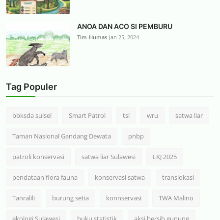
ANOA DAN ACO SI PEMBURU
Tim-Humas
Jan 25, 2024
Tag Populer
bbksda sulsel
Smart Patrol
tsl
wru
satwa liar
Taman Nasional Gandang Dewata
pnbp
patroli konservasi
satwa liar Sulawesi
LKJ 2025
pendataan flora fauna
konservasi satwa
translokasi
Tanralili
burung setia
konnservasi
TWA Malino
ekologi Sulawesi
buku statistik
aksi bersih gunung