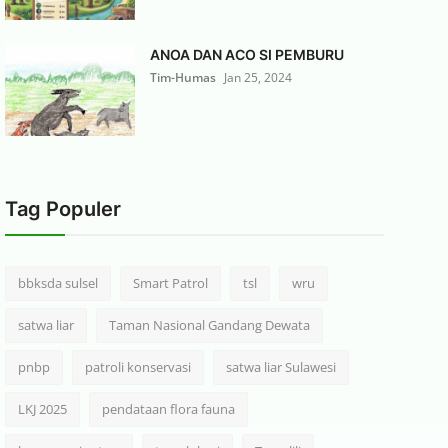
ANOA DAN ACO SI PEMBURU
Tim-Humas
Jan 25, 2024
Tag Populer
bbksda sulsel
Smart Patrol
tsl
wru
satwa liar
Taman Nasional Gandang Dewata
pnbp
patroli konservasi
satwa liar Sulawesi
LKJ 2025
pendataan flora fauna