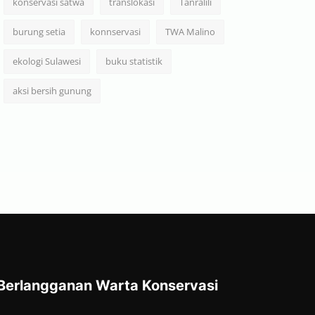
konservasi satwa
translokasi
Tanralili
burung setia
konnservasi
TWA Malino
ekologi Sulawesi
buku statistik
aksi bersih gunung
Berlangganan Warta Konservasi