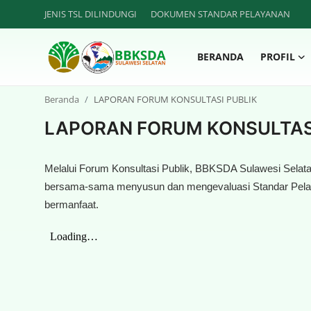
JENIS TSL DILINDUNGI
DOKUMEN STANDAR PELAYANAN
BERANDA
PROFIL
Beranda
Beranda
LAPORAN FORUM KONSULTASI PUBLIK
PROFIL
LAPORAN FORUM KONSULTASI
BERITA BALAI
Melalui Forum Konsultasi Publik, BBKSDA Sulawesi Sela
bersama-sama menyusun dan mengevaluasi Standar Pelay
PUBLIKASI
bermanfaat.
KAWASAN KONSERVASI
GAMES
PERIZINAN