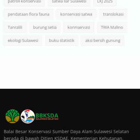
patroli konservasi
satwa liar Sulawesi
LKJ 2025
pendataan flora fauna
konservasi satwa
translokasi
Tanralili
burung setia
konnservasi
TWA Malino
ekologi Sulawesi
buku statistik
aksi bersih gunung
Balai Besar Konservasi Sumber Daya Alam Sulawesi Selatan
berada di bawah Ditjen KSDAE, Kementerian Kehutanan.