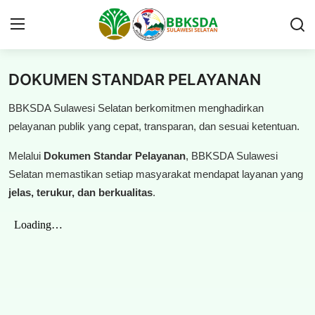
DOKUMEN STANDAR PELAYANAN
Beranda
BBKSDA Sulawesi Selatan berkomitmen menghadirkan
PROFIL
pelayanan publik yang cepat, transparan, dan sesuai ketentuan.
Melalui
Dokumen Standar Pelayanan
, BBKSDA Sulawesi
BERITA BALAI
Selatan memastikan setiap masyarakat mendapat layanan yang
jelas, terukur, dan berkualitas
.
PUBLIKASI
KAWASAN KONSERVASI
GAMES
PERIZINAN