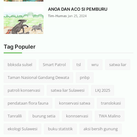
ANOA DAN ACO SI PEMBURU
Tim-Humas
Jan 25, 2024
Tag Populer
bbksda sulsel
Smart Patrol
tsl
wru
satwa liar
Taman Nasional Gandang Dewata
pnbp
patroli konservasi
satwa liar Sulawesi
LKJ 2025
pendataan flora fauna
konservasi satwa
translokasi
Tanralili
burung setia
konnservasi
TWA Malino
ekologi Sulawesi
buku statistik
aksi bersih gunung