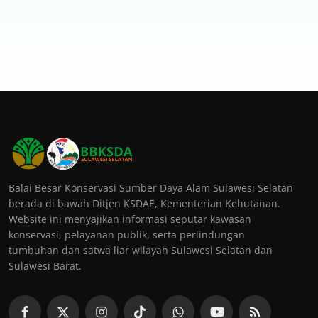
Balai Besar Konservasi Sumber Daya Alam Sulawesi Selatan
berada di bawah Ditjen KSDAE, Kementerian Kehutanan.
Website ini menyajikan informasi seputar kawasan
konservasi, pelayanan publik, serta perlindungan
tumbuhan dan satwa liar wilayah Sulawesi Selatan dan
Sulawesi Barat.