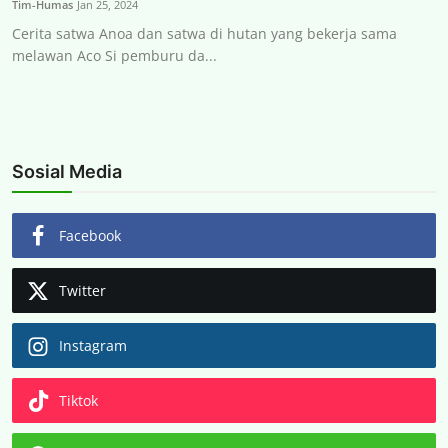
Tim-Humas
Jan 25, 2024
Kontak
Cerita satwa Anoa dan satwa di hutan yang bekerja sama
melawan Aco Si pemburu da...
Bahasa Indonesia
Sosial Media
Facebook
Twitter
Instagram
Tiktok