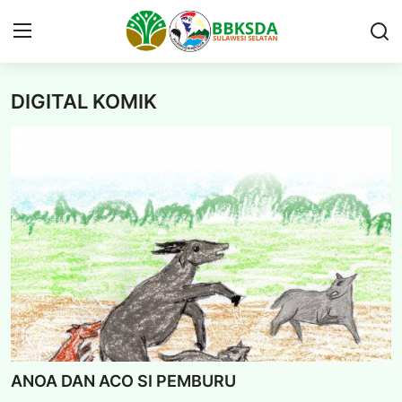
DIGITAL KOMIK
Beranda
PROFIL
BERITA BALAI
PUBLIKASI
KAWASAN KONSERVASI
GAMES
PERIZINAN
ANOA DAN ACO SI PEMBURU