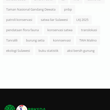
Taman Nasional Gandang Dewata
pnbp
patroli konservasi
satwa liar Sulawesi
LKJ 2025
pendataan flora fauna
konservasi satwa
translokasi
Tanralili
burung setia
konnservasi
TWA Malino
ekologi Sulawesi
buku statistik
aksi bersih gunung