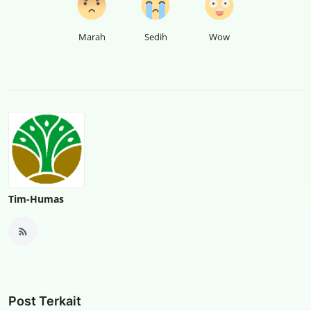
Marah
Sedih
Wow
Tim-Humas
Post Terkait