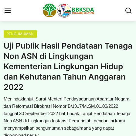
PENGUMUMAN
Beranda
Uji Publik Hasil Pendataan Tenaga
PROFIL
Non ASN di Lingkungan
Kementerian Lingkungan Hidup
BERITA BALAI
dan Kehutanan Tahun Anggaran
PUBLIKASI
2022
KAWASAN KONSERVASI
Menindaklanjuti Surat Menteri Pendayagunaan Aparatur Negara
dan Reformasi Birokrasi Nomor B/1917/M.SM.01.00/2022
GAMES
tanggal 30 September 2022 hal Tindak Lanjut Pendataan Tenaga
Non ASN di Lingkungan Instansi Pemerintah, dengan ini kami
menyampaikan pengumuman sebagaimana yang dapat
PERIZINAN
didownload pada :