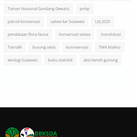
Taman Nasional Gandang Dewata
pnbp
patroli konservasi
satwa liar Sulawesi
LKJ 2025
pendataan flora fauna
konservasi satwa
translokasi
Tanralili
burung setia
konnservasi
TWA Malino
ekologi Sulawesi
buku statistik
aksi bersih gunung