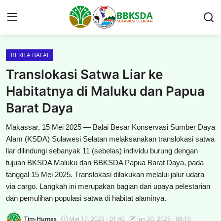
BERITA BALAI
Beranda
Translokasi Satwa Liar ke
PROFIL
Habitatnya di Maluku dan Papua
Barat Daya
BERITA BALAI
Makassar, 15 Mei 2025 — Balai Besar Konservasi Sumber Daya
PUBLIKASI
Alam (KSDA) Sulawesi Selatan melaksanakan translokasi satwa
liar dilindungi sebanyak 11 (sebelas) individu burung dengan
KAWASAN KONSERVASI
tujuan BKSDA Maluku dan BBKSDA Papua Barat Daya, pada
tanggal 15 Mei 2025. Translokasi dilakukan melalui jalur udara
GAMES
via cargo. Langkah ini merupakan bagian dari upaya pelestarian
dan pemulihan populasi satwa di habitat alaminya.
PERIZINAN
Tim-Humas
Mei 17, 2025 - 01:40
Jun 20, 2025 - 08:10