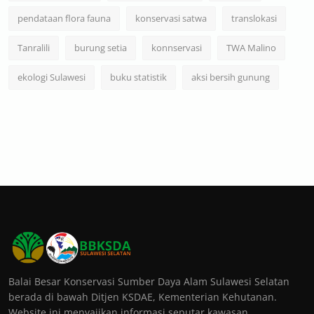
pendataan flora fauna
konservasi satwa
translokasi
Tanralili
burung setia
konnservasi
TWA Malino
ekologi Sulawesi
buku statistik
aksi bersih gunung
Balai Besar Konservasi Sumber Daya Alam Sulawesi Selatan
berada di bawah Ditjen KSDAE, Kementerian Kehutanan.
Website ini menyajikan informasi seputar kawasan